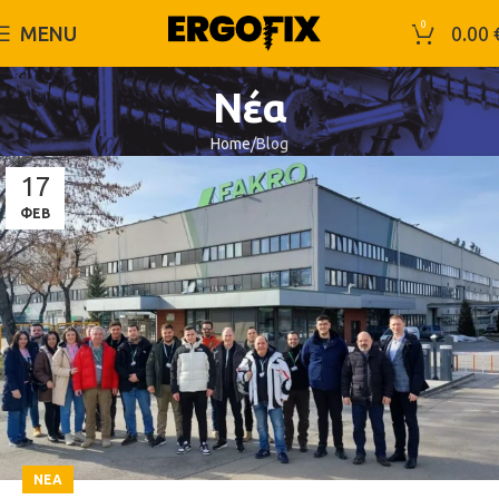
0
MENU
0.00
Νέα
Home
Blog
17
ΦΕΒ
ΝΈΑ