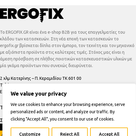
To ERGOFIX.GR είναι ένα e-shop B2B για τους επαγγελματίες του
κλάδου των κατασκευών. Στη νέα εποχή των κατασκευών το
ergofix.gr βρίσκεται δίπλα στον έμπορο, τον τεχνίτη και τον μηχανικό
με αξιόπιστα προϊόντα στις καλύτερες τιμές. Στόχος μας είναι η
άμεση πρόσβαση σε πλήθος ποιοτικών κατασκευαστικών υλικών με
μία γκάμα προϊόντων που συνεχώς διευρύνεται.
2 χλμ Κατερίνης – Π. Κεραμιδίου ΤΚ 601 00
Τηλέφωνο:
+30 23510 20650
Email:
info@ergofix.gr
We value your privacy
We use cookies to enhance your browsing experience, serve
ΤΕΛΕΥΤΑΊΑ ΠΡΟΪΌΝΤΑ
personalized ads or content, and analyze our traffic. By
clicking "Accept All", you consent to our use of cookies.
ΣΕΛΊΔΕΣ
Ergofix
©2023 design & development by
Boxadvertising
Customize
Reject All
Accept All
0