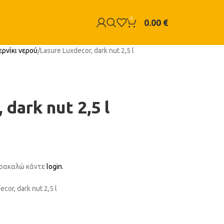
0
0.00
€
ρνίκι νερού
Lasure Luxdecor, dark nut 2,5 l
dark nut 2,5 l
παρακαλώ κάντε
login
.
or, dark nut 2,5 l