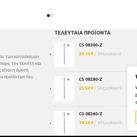
ΤΕΛΕΥΤΑΊΑ ΠΡΟΪΌΝΤΑ
CS 08300-Z
20.10
€
50τμχ/κουτί
άδου των κατασκευών.
πορο, τον τεχνίτη και
 είναι η άμεση
μα προϊόντων που
CS 08280-Z
23.56
€
50τμχ/κουτί
CS 08260-Z
19.28
€
50τμχ/κουτί