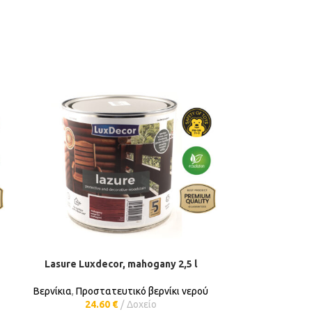
Lasure Luxdecor, mahogany 2,5 l
Lasure Lux
ΠΡΟΣΘΉΚΗ ΣΤΟ ΚΑΛΆΘΙ
ΠΡΟ
Βερνίκια
,
Προστατευτικό βερνίκι νερού
Βερνίκια
,
Προσ
24.60
€
Δοχείο
9.