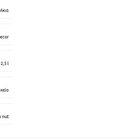
νίκια
ecor
2,5 l
χείο
k nut