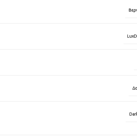
Βερ
LuxD
Δο
Dar