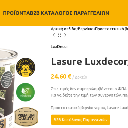
ΠΡΟΪΌΝΤΑ
B2B ΚΑΤΆΛΟΓΟΣ ΠΑΡΑΓΓΕΛΙΏΝ
Αρχική σελίδα
Βερνίκια
Προστατευτικό βε
LuxDecor
Lasure Luxdecor, 
24.60
€
Δοχείο
Στις τιμές δεν συμπεριλαμβάνεται ο ΦΠΑ
Για να δείτε την τιμή των συνεργατών, 
Προστατευτικό βερνίκι νερού, Lasure Luxdec
B2B Κατάλογος Παραγγελιών