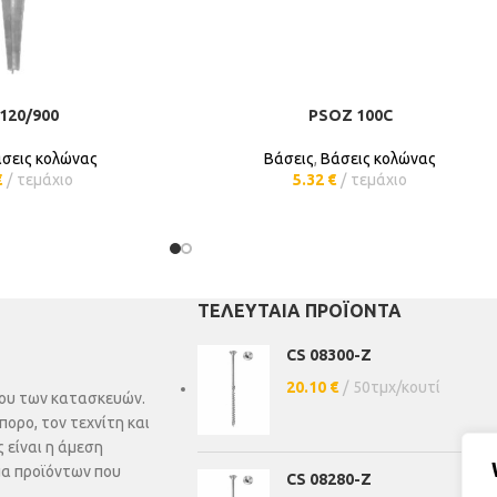
120/900
PSOZ 100C
ΚΗ ΣΤΟ ΚΑΛΆΘΙ
ΠΡΟΣΘΉΚΗ ΣΤΟ ΚΑΛΆΘΙ
σεις κολώνας
Βάσεις
,
Βάσεις κολώνας
€
τεμάχιο
5.32
€
τεμάχιο
ΤΕΛΕΥΤΑΊΑ ΠΡΟΪΌΝΤΑ
CS 08300-Z
20.10
€
50τμχ/κουτί
άδου των κατασκευών.
πορο, τον τεχνίτη και
 είναι η άμεση
μα προϊόντων που
CS 08280-Z