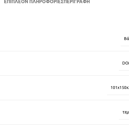
ΕΠΙΠΛΈΟΝ ΠΛΗΡΟΦΟΡΊΕΣ
ΠΕΡΙΓΡΑΦΉ
Βά
DO
101x150
τεμ