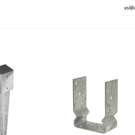
γαλβα