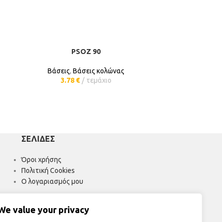
PSOZ 90
ΠΡΟΣΘΉΚΗ ΣΤΟ ΚΑΛΆΘΙ
ΠΡΟ
Βάσεις
,
Βάσεις κολώνας
Βάσεις
3.78
€
τεμάχιο
11.
ΣΕΛΊΔΕΣ
Όροι χρήσης
Πολιτική Cookies
Ο λογαριασμός μου
We value your privacy