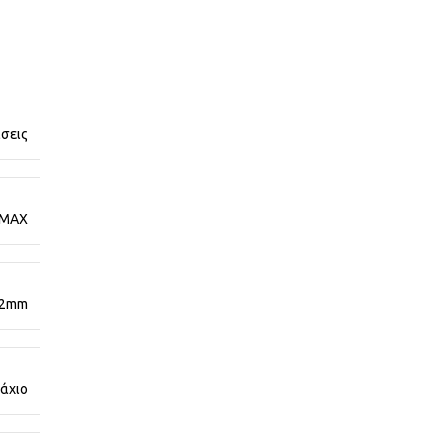
σεις
MAX
x2mm
άχιο