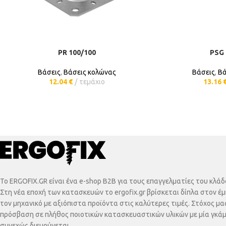
PR 100/100
PSG 
ΠΡΟΣΘΉΚΗ ΣΤΟ ΚΑΛΆΘΙ
ΠΡΟΣΘΉ
Βάσεις
,
Βάσεις κολώνας
Βάσεις
,
Βά
12.04
€
τεμάχιο
13.16
To ERGOFIX.GR είναι ένα e-shop B2B για τους επαγγελματίες του κλ
Στη νέα εποχή των κατασκευών το ergofix.gr βρίσκεται δίπλα στον έμ
τον μηχανικό με αξιόπιστα προϊόντα στις καλύτερες τιμές. Στόχος μας
πρόσβαση σε πλήθος ποιοτικών κατασκευαστικών υλικών με μία γκά
συνεχώς διευρύνεται.