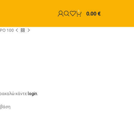
0
0.00
€
PO 100
παρακαλώ κάντε
login
.
 βάση