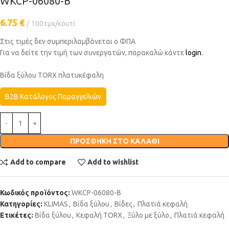
WKCP-06080-B
6.75
€
100τμχ/κουτί
Στις τιμές δεν συμπεριλαμβάνεται ο ΦΠΑ
Για να δείτε την τιμή των συνεργατών, παρακαλώ κάντε
login
.
Βίδα ξύλου TORX πλατυκέφαλη
B2B Κατάλογος Παραγγελιών
ΠΡΟΣΘΉΚΗ ΣΤΟ ΚΑΛΆΘΙ
Add to compare
Add to wishlist
Κωδικός προϊόντος:
WKCP-06080-B
Κατηγορίες:
KLIMAS
,
Βίδα ξύλου
,
Βίδες
,
Πλατιά κεφαλή
Ετικέτες:
Βίδα ξύλου
,
Κεφαλή TORX
,
Ξύλο με ξύλο
,
Πλατιά κεφαλή