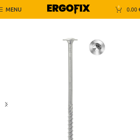
0
MENU
0.00