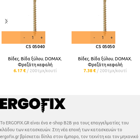
CS 05040
CS 05050
Βίδες
,
Βίδα ξύλου
,
DOMAX
,
Βίδες
,
Βίδα ξύλου
,
DOMAX
,
Φρεζάτη κεφαλή
Φρεζάτη κεφαλή
6.17
€
200τμχ/κουτί
7.38
€
200τμχ/κουτί
To ERGOFIX.GR είναι ένα e-shop B2B για τους επαγγελματίες του
κλάδου των κατασκευών. Στη νέα εποχή των κατασκευών το
ergofix.gr βρίσκεται δίπλα στον έμπορο, τον τεχνίτη και τον μηχανικό