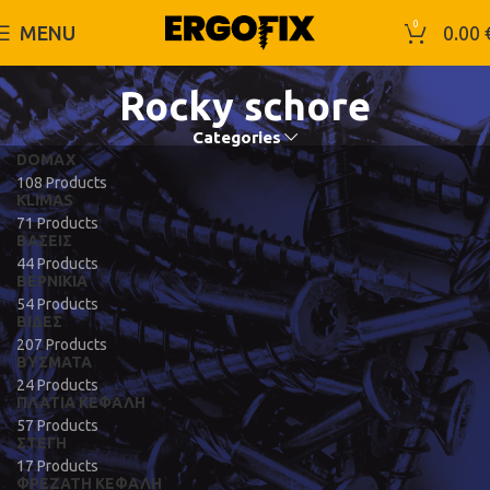
0
MENU
0.00
Rocky schore
Categories
DOMAX
108 Products
KLIMAS
71 Products
ΒΆΣΕΙΣ
44 Products
ΒΕΡΝΊΚΙΑ
54 Products
ΒΊΔΕΣ
207 Products
ΒΎΣΜΑΤΑ
24 Products
ΠΛΑΤΙΆ ΚΕΦΑΛΉ
57 Products
ΣΤΈΓΗ
17 Products
ΦΡΕΖΆΤΗ ΚΕΦΑΛΉ