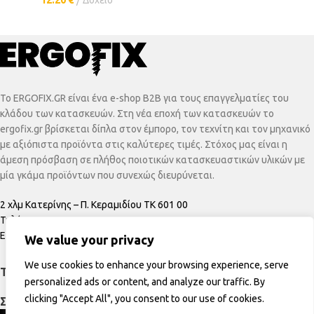
12.20
€
Δοχείο
To ERGOFIX.GR είναι ένα e-shop B2B για τους επαγγελματίες του
κλάδου των κατασκευών. Στη νέα εποχή των κατασκευών το
ergofix.gr βρίσκεται δίπλα στον έμπορο, τον τεχνίτη και τον μηχανικό
με αξιόπιστα προϊόντα στις καλύτερες τιμές. Στόχος μας είναι η
άμεση πρόσβαση σε πλήθος ποιοτικών κατασκευαστικών υλικών με
μία γκάμα προϊόντων που συνεχώς διευρύνεται.
2 χλμ Κατερίνης – Π. Κεραμιδίου ΤΚ 601 00
Τηλέφωνο:
+30 23510 20650
Email:
info@ergofix.gr
We value your privacy
We use cookies to enhance your browsing experience, serve
ΤΕΛΕΥΤΑΊΑ ΠΡΟΪΌΝΤΑ
personalized ads or content, and analyze our traffic. By
clicking "Accept All", you consent to our use of cookies.
ΣΕΛΊΔΕΣ